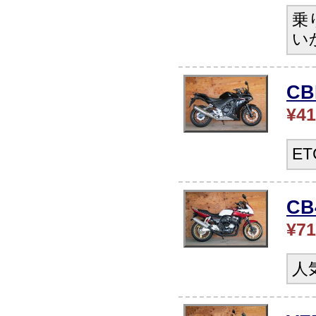
乗
い
C
¥41
E
C
¥71
人