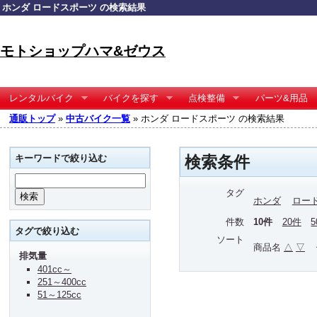
ホンダ ロードスポーツ の検索結果
モトショップハマ&ゼウス
レンタルバイク
バイクを探す
点検整備
パーツ&用品
通販トップ
»
中古バイク一覧
» ホンダ ロードスポーツ の検索結果
キーワードで絞り込む
検索条件
タグ
ホンダ
ロー
件数
10件
20件
タグで絞り込む
ソート
商品名
△
▽
排気量
401cc～
251～400cc
51～125cc