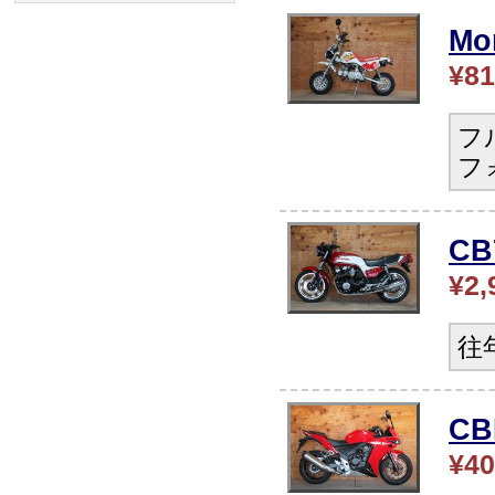
Mo
¥81
フ
フ
CB
¥2,
往
CB
¥40