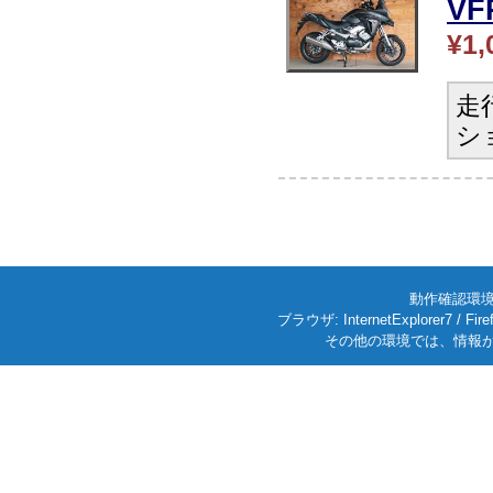
V
¥1,
走
シ
動作確認環境: W
ブラウザ: InternetExplorer7
その他の環境では、情報