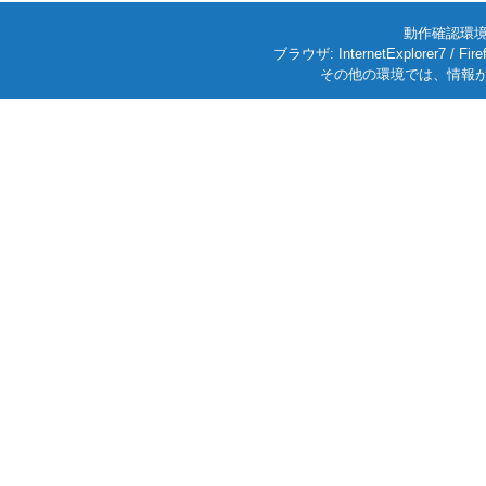
動作確認環境: W
ブラウザ: InternetExplorer7
その他の環境では、情報