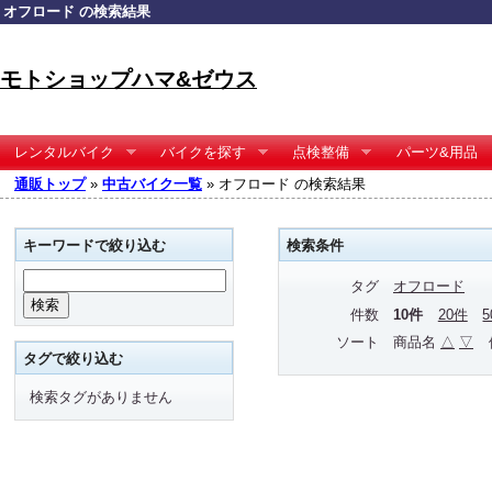
オフロード の検索結果
モトショップハマ&ゼウス
レンタルバイク
バイクを探す
点検整備
パーツ&用品
通販トップ
»
中古バイク一覧
» オフロード の検索結果
キーワードで絞り込む
検索条件
タグ
オフロード
件数
10件
20件
ソート
商品名
△
▽
タグで絞り込む
検索タグがありません