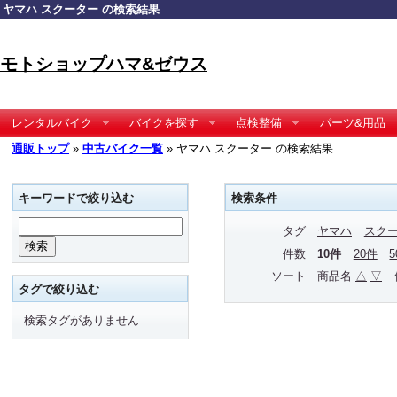
ヤマハ スクーター の検索結果
モトショップハマ&ゼウス
レンタルバイク
バイクを探す
点検整備
パーツ&用品
通販トップ
»
中古バイク一覧
» ヤマハ スクーター の検索結果
キーワードで絞り込む
検索条件
タグ
ヤマハ
スク
件数
10件
20件
ソート
商品名
△
▽
タグで絞り込む
検索タグがありません