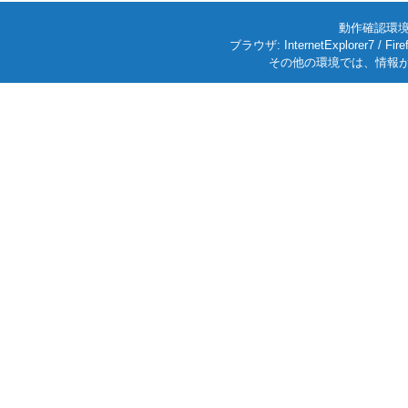
動作確認環境: W
ブラウザ: InternetExplorer7
その他の環境では、情報