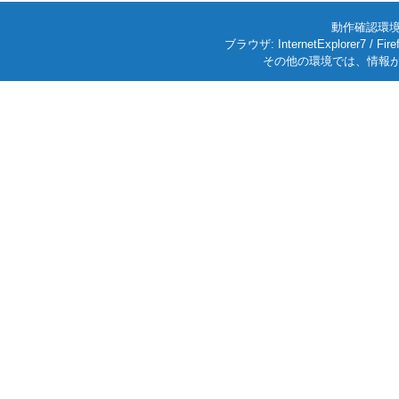
動作確認環境: W
ブラウザ: InternetExplorer7
その他の環境では、情報