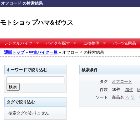
オフロード の検索結果
モトショップハマ&ゼウス
レンタルバイク
バイクを探す
点検整備
パーツ&用品
通販トップ
»
中古バイク一覧
» オフロード の検索結果
キーワードで絞り込む
検索条件
タグ
オフロード
件数
10件
20件
ソート
商品名
△
▽
タグで絞り込む
検索タグがありません