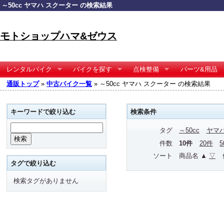
～50cc ヤマハ スクーター の検索結果
モトショップハマ&ゼウス
レンタルバイク
バイクを探す
点検整備
パーツ&用品
通販トップ
»
中古バイク一覧
» ～50cc ヤマハ スクーター の検索結果
キーワードで絞り込む
検索条件
タグ
～50cc
ヤマ
件数
10件
20件
ソート
商品名 ▲
▽
タグで絞り込む
検索タグがありません