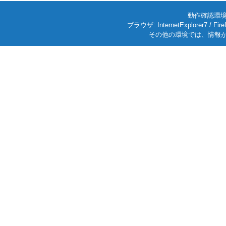
動作確認環境: W
ブラウザ: InternetExplorer7
その他の環境では、情報