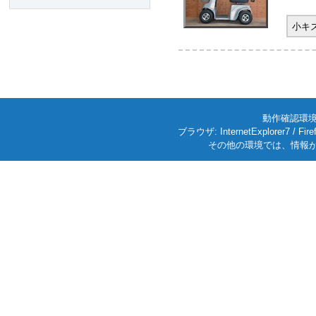
小キ
動作確認環境: W
ブラウザ: InternetExplorer7
その他の環境では、情報