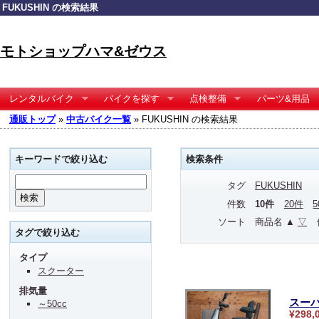
FUKUSHIN の検索結果
モトショップハマ&ゼウス
レンタルバイク
バイクを探す
点検整備
パーツ&用品
通販トップ
»
中古バイク一覧
» FUKUSHIN の検索結果
キーワードで絞り込む
検索条件
タグ
FUKUSHIN
件数
10件
20件
ソート
商品名 ▲
▽
タグで絞り込む
タイプ
スクーター
排気量
スーパ
～50cc
¥298,