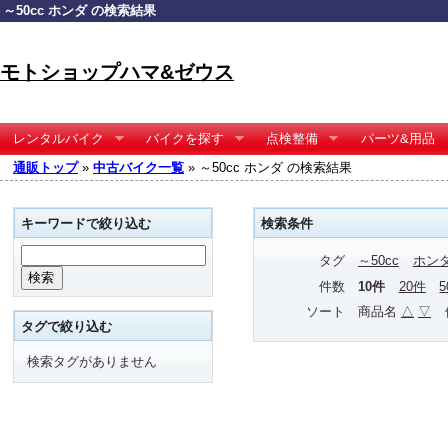
～50cc ホンダ の検索結果
モトショップハマ&ゼウス
レンタルバイク
バイクを探す
点検整備
パーツ&用品
通販トップ
»
中古バイク一覧
» ～50cc ホンダ の検索結果
キーワードで絞り込む
検索条件
タグ
～50cc
ホン
件数
10件
20件
ソート
商品名
△
▽
タグで絞り込む
検索タグがありません