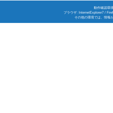
動作確認環境: W
ブラウザ: InternetExplorer7
その他の環境では、情報