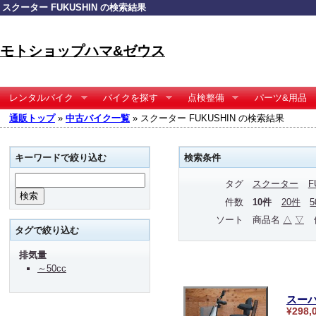
スクーター FUKUSHIN の検索結果
モトショップハマ&ゼウス
レンタルバイク
バイクを探す
点検整備
パーツ&用品
通販トップ
»
中古バイク一覧
» スクーター FUKUSHIN の検索結果
キーワードで絞り込む
検索条件
タグ
スクーター
F
件数
10件
20件
ソート
商品名
△
▽
タグで絞り込む
排気量
～50cc
スーパ
¥298,