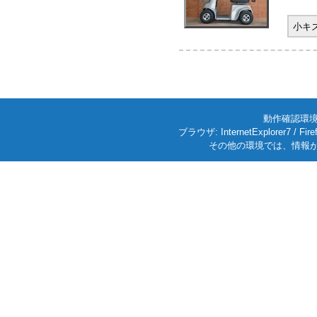
小キ
動作確認環境: W
ブラウザ: InternetExplorer7
その他の環境では、情報