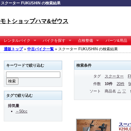
スクーター FUKUSHIN の検索結果
モトショップハマ&ゼウス
レンタルバイク
バイクを探す
点検整備
パーツ&用品
通販トップ
»
中古バイク一覧
» スクーター FUKUSHIN の検索結果
キーワードで絞り込む
検索条件
タグ
スクーター
F
件数
10件
20件
ソート
商品名
△
▽
タグで絞り込む
排気量
～50cc
スーパ
¥298,