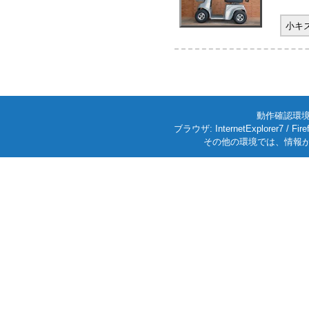
小キ
動作確認環境: W
ブラウザ: InternetExplorer7
その他の環境では、情報