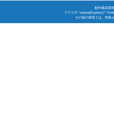
動作確認環境: W
ブラウザ: InternetExplorer7
その他の環境では、情報