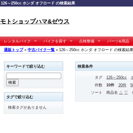
126～250cc ホンダ オフロード の検索結果
モトショップハマ&ゼウス
レンタルバイク
バイクを探す
点検整備
パーツ&用品
通販トップ
»
中古バイク一覧
» 126～250cc ホンダ オフロード の検索結
キーワードで絞り込む
検索条件
タグ
126～250cc
件数
10件
20件
ソート
商品名
△
▽
タグで絞り込む
検索タグがありません