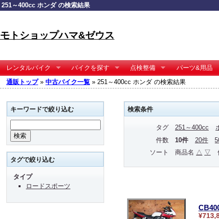
251～400cc ホンダ の検索結果
モトショップハマ&ゼウス
レンタルバイク
バイクを探す
点検整備
パーツ&用品
通販トップ
»
中古バイク一覧
» 251～400cc ホンダ の検索結果
キーワードで絞り込む
検索条件
タグ
251～400cc
件数
10件
20件
ソート
商品名
△
▽
タグで絞り込む
タイプ
ロードスポーツ
CB4
¥713,