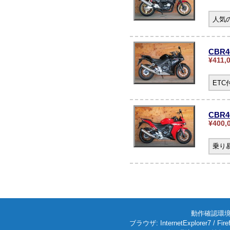
人気の
CBR
¥411,
ET
CBR4
¥400,
乗り
動作確認環境: W
ブラウザ: InternetExplorer7