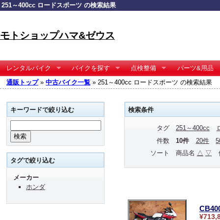
251～400cc ロードスポーツ の検索結果
モトショップハマ&ゼウス
レンタルバイク
バイクを探す
点検整備
パーツ&用品
通販トップ
»
中古バイク一覧
» 251～400cc ロードスポーツ の検索結果
キーワードで絞り込む
検索条件
タグ
251～400cc
件数
10件
20件
ソート
商品名
△
▽
タグで絞り込む
メーカー
ホンダ
CB4
¥713,