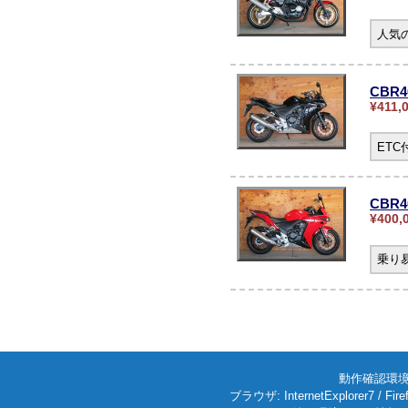
人気の
CBR
¥411,
ET
CBR4
¥400,
乗り
動作確認環境: W
ブラウザ: InternetExplorer7