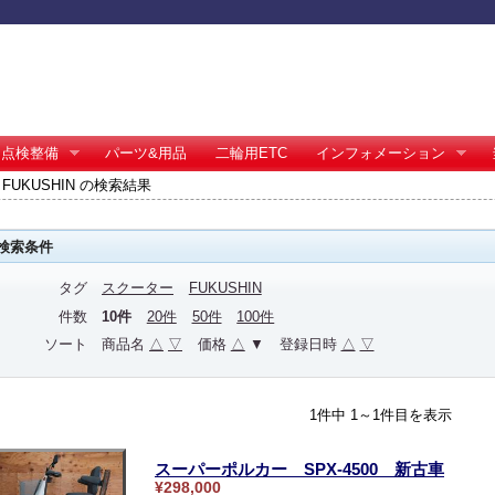
点検整備
パーツ&用品
二輪用ETC
インフォメーション
FUKUSHIN の検索結果
検索条件
タグ
スクーター
FUKUSHIN
件数
10件
20件
50件
100件
ソート
商品名
△
▽
価格
△
▼
登録日時
△
▽
1件中 1～1件目を表示
スーパーポルカー SPX-4500 新古車
¥298,000