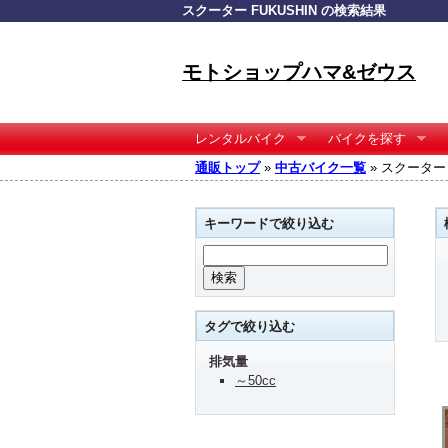
スクーター FUKUSHIN の検索結果
モトショップハマ&ゼウス
レンタルバイク
バイクを探す
通販トップ
»
中古バイク一覧
» スクーター 
キーワードで絞り込む
タグで絞り込む
排気量
～50cc