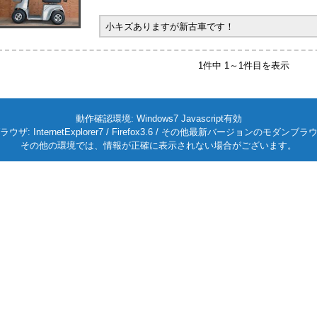
小キズありますが新古車です！
1件中 1～1件目を表示
動作確認環境: Windows7 Javascript有効
ラウザ: InternetExplorer7 / Firefox3.6 / その他最新バージョンのモダンブラ
その他の環境では、情報が正確に表示されない場合がございます。