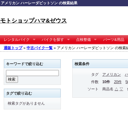
アメリカン ハーレーダビットソン の検索結果
モトショップハマ&ゼウス
レンタルバイク
バイクを探す
点検整備
パーツ&用品
通販トップ
»
中古バイク一覧
» アメリカン ハーレーダビットソン の検索
キーワードで絞り込む
検索条件
タグ
アメリカン
件数
10件
20件
ソート
商品名
△
▽
タグで絞り込む
検索タグがありません