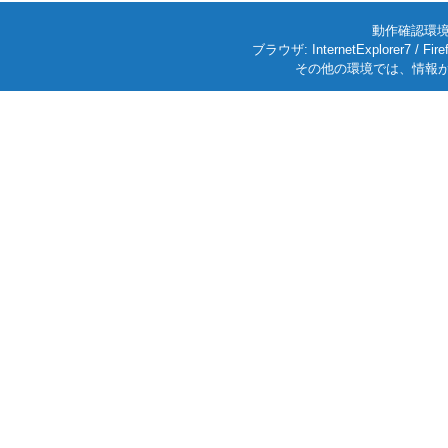
動作確認環境: W
ブラウザ: InternetExplorer7
その他の環境では、情報