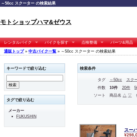
～50cc スクーター の検索結果
モトショップハマ&ゼウス
レンタルバイク
バイクを探す
点検整備
パーツ&用品
通販トップ
»
中古バイク一覧
» ～50cc スクーター の検索結果
キーワードで絞り込む
検索条件
タグ
～50cc
スク
件数
10件
20件
ソート
商品名
△
▽
タグで絞り込む
メーカー
FUKUSHIN
スーパ
¥298,