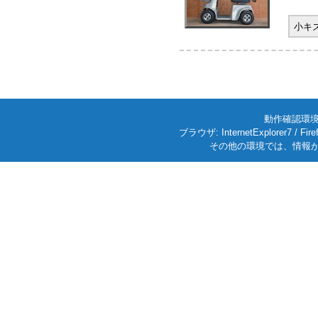
小キ
動作確認環境: W
ブラウザ: InternetExplorer7
その他の環境では、情報