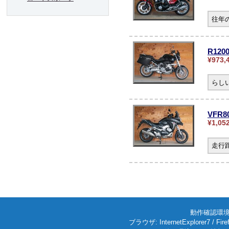
往年
R12
¥973,
らし
VFR
¥1,05
走行
動作確認環境: W
ブラウザ: InternetExplorer7