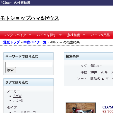
401cc～ の検索結果
モトショップハマ&ゼウス
レンタルバイク
バイクを探す
点検整備
パーツ&用品
通販トップ
»
中古バイク一覧
» 401cc～ の検索結果
キーワードで絞り込む
検索条件
タグ
401cc～
件数
10件
20件
ソート
商品名 ▲
▽
タグで絞り込む
メーカー
BMW
ホンダ
CB75
タイプ
¥2,90
ロードスポーツ