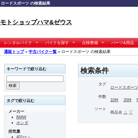
ロードスポーツ の検索結果
モトショップハマ&ゼウス
レンタルバイク
バイクを探す
点検整備
パーツ&用品
通販トップ
»
中古バイク一覧
» ロードスポーツ の検索結果
キーワードで絞り込む
検索条件
タグ
ロードスポー
件数
10件
20件
タグで絞り込む
ソート
メーカー
商品名
△
▽
BMW
ホンダ
排気量
401cc～