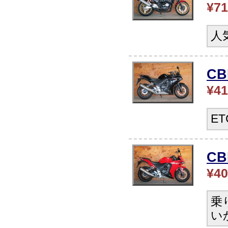
¥71
人
C
¥41
E
CB
¥40
乗
い