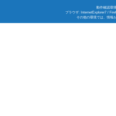
動作確認環境: W
ブラウザ: InternetExplorer7
その他の環境では、情報