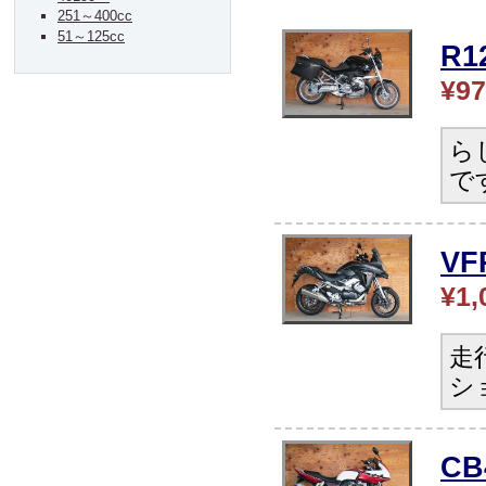
251～400cc
51～125cc
R
¥97
ら
で
V
¥1,
走
シ
C