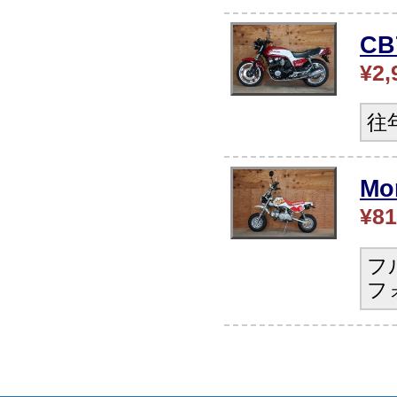
CB
¥2,
往
Mo
¥81
フ
フ