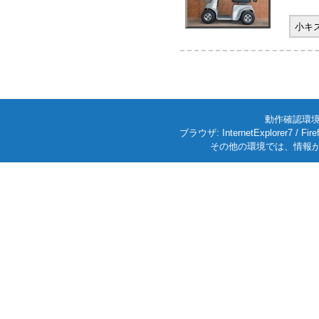
小キ
動作確認環境: W
ブラウザ: InternetExplorer7
その他の環境では、情報