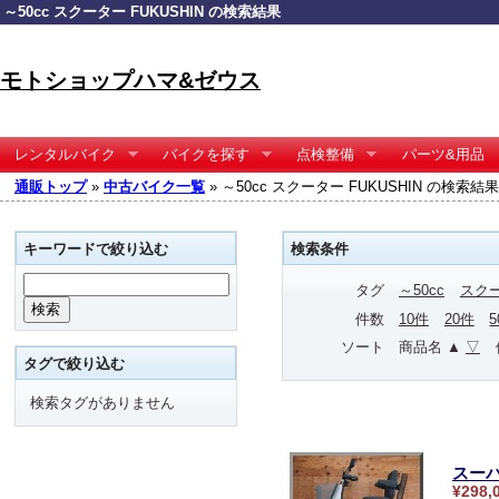
～50cc スクーター FUKUSHIN の検索結果
モトショップハマ&ゼウス
レンタルバイク
バイクを探す
点検整備
パーツ&用品
通販トップ
»
中古バイク一覧
» ～50cc スクーター FUKUSHIN の検索結果
キーワードで絞り込む
検索条件
タグ
～50cc
スク
件数
10件
20件
ソート
商品名 ▲
▽
タグで絞り込む
検索タグがありません
スーパ
¥298,