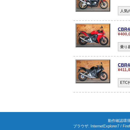
人気の
CBR4
¥400,
乗り
CBR
¥411,
ET
動作確認環境: W
ブラウザ: InternetExplorer7