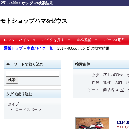
251～400cc ホンダ の検索結果
モトショップハマ&ゼウス
レンタルバイク
バイクを探す
点検整備
パーツ&用品
通販トップ
»
中古バイク一覧
» 251～400cc ホンダ の検索結果
キーワードで絞り込む
検索条件
タグ
251～400cc
件数
10件
20件
ソート
商品名 ▲
▽
タグで絞り込む
タイプ
ロードスポーツ
CB4
¥713,