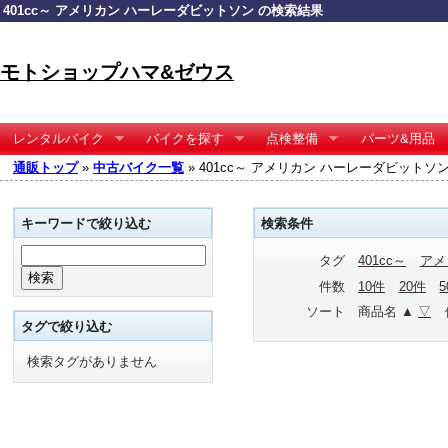
401cc～ アメリカン ハーレーダビットソン の検索結果
モトショップハマ&ゼウス
レンタルバイク
バイクを探す
点検整備
パーツ&用品
通販トップ
»
中古バイク一覧
» 401cc～ アメリカン ハーレーダビットソ
キーワードで絞り込む
検索条件
タグ
401cc～
アメ
件数
10件
20件
ソート
商品名 ▲
▽
タグで絞り込む
検索タグがありません