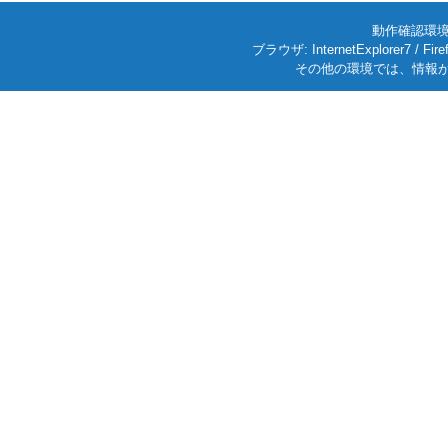
動作確認環境: W
ブラウザ: InternetExplorer7
その他の環境では、情報