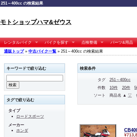
251～400cc の検索結果
モトショップハマ&ゼウス
レンタルバイク
バイクを探す
点検整備
パーツ&用品
通販トップ
»
中古バイク一覧
» 251～400cc の検索結果
キーワードで絞り込む
検索条件
タグ
251～400cc
件数
10件
20件
ソート
商品名 ▲
▽
タグで絞り込む
タイプ
ロードスポーツ
メーカー
CB4
ホンダ
¥713,