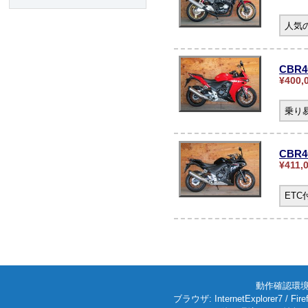
人気の
CBR4
¥400,
乗り
CBR
¥411,
ET
動作確認環境: W
ブラウザ: InternetExplorer7