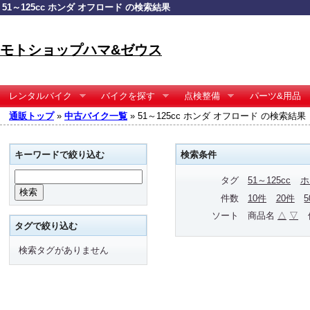
51～125cc ホンダ オフロード の検索結果
モトショップハマ&ゼウス
レンタルバイク
バイクを探す
点検整備
パーツ&用品
通販トップ
»
中古バイク一覧
» 51～125cc ホンダ オフロード の検索結果
キーワードで絞り込む
検索条件
タグ
51～125cc
ホ
件数
10件
20件
ソート
商品名
△
▽
タグで絞り込む
検索タグがありません