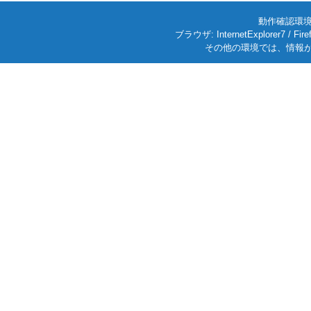
動作確認環境: W
ブラウザ: InternetExplorer7
その他の環境では、情報