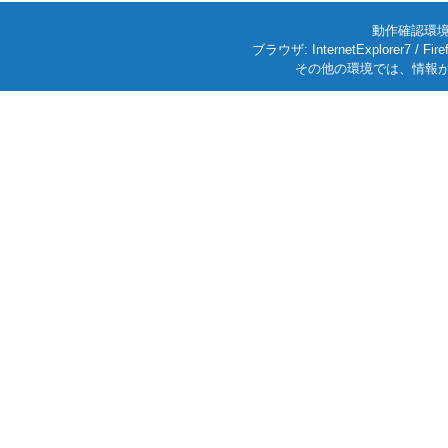
動作確認環境: W
ブラウザ: InternetExplorer7
その他の環境では、情報