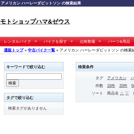
アメリカン ハーレーダビットソン の検索結果
モトショップハマ&ゼウス
レンタルバイク
バイクを探す
点検整備
パーツ&用品
通販トップ
»
中古バイク一覧
» アメリカン ハーレーダビットソン の検索
キーワードで絞り込む
検索条件
タグ
アメリカン
件数
10件
20件
ソート
商品名
△
▽
タグで絞り込む
検索タグがありません