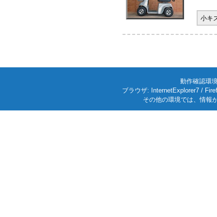
小キ
動作確認環境: W
ブラウザ: InternetExplorer7
その他の環境では、情報