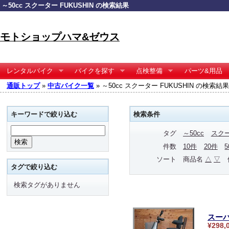
～50cc スクーター FUKUSHIN の検索結果
モトショップハマ&ゼウス
レンタルバイク
バイクを探す
点検整備
パーツ&用品
通販トップ
»
中古バイク一覧
» ～50cc スクーター FUKUSHIN の検索結果
キーワードで絞り込む
検索条件
タグ
～50cc
スク
件数
10件
20件
ソート
商品名
△
▽
タグで絞り込む
検索タグがありません
スーパ
¥298,