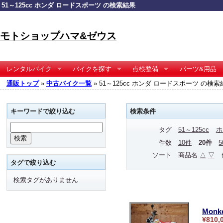
51～125cc ホンダ ロードスポーツ の検索結果
モトショップハマ&ゼウス
レンタルバイク
バイクを探す
点検整備
パーツ&用品
通販トップ
»
中古バイク一覧
» 51～125cc ホンダ ロードスポーツ の検索
キーワードで絞り込む
検索条件
タグ
51～125cc
ホ
件数
10件
20件
ソート
商品名
△
▽
タグで絞り込む
検索タグがありません
Monk
¥810,