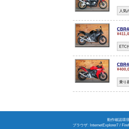
人気の
CBR
¥411,
ET
CBR4
¥400,
乗り
動作確認環境: W
ブラウザ: InternetExplorer7