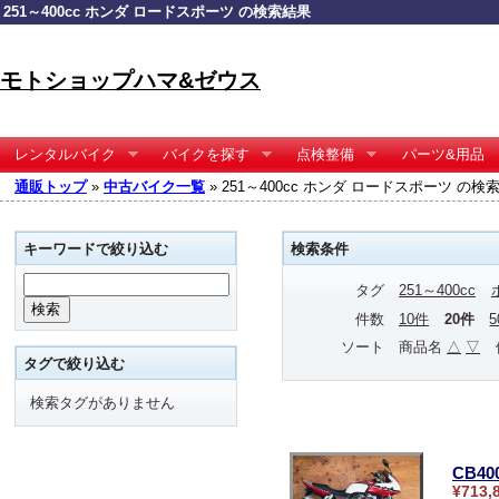
251～400cc ホンダ ロードスポーツ の検索結果
モトショップハマ&ゼウス
レンタルバイク
バイクを探す
点検整備
パーツ&用品
通販トップ
»
中古バイク一覧
» 251～400cc ホンダ ロードスポーツ の検
キーワードで絞り込む
検索条件
タグ
251～400cc
件数
10件
20件
ソート
商品名
△
▽
タグで絞り込む
検索タグがありません
CB4
¥713,