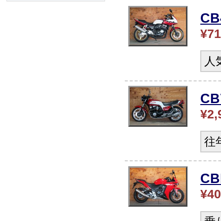
C
¥71
人
CB
¥2,
往
CB
¥40