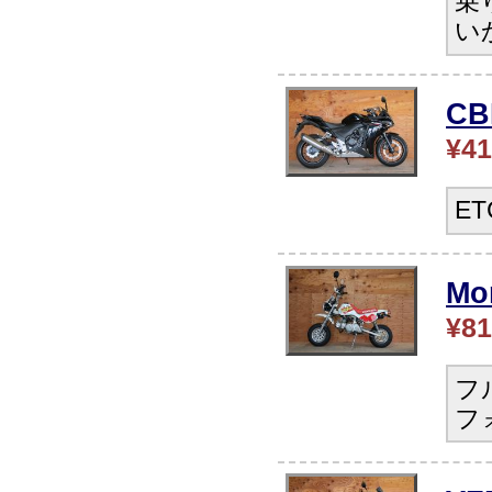
乗
い
C
¥41
E
Mo
¥81
フ
フ