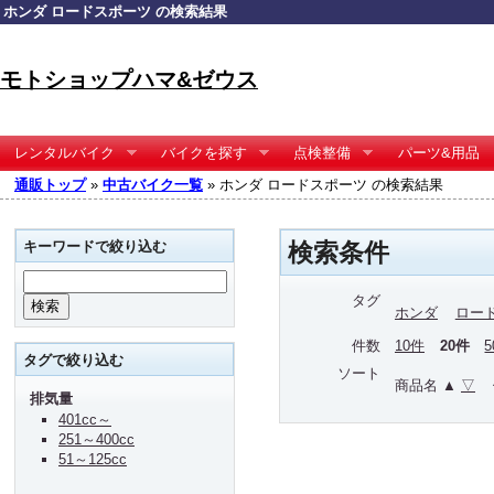
ホンダ ロードスポーツ の検索結果
モトショップハマ&ゼウス
レンタルバイク
バイクを探す
点検整備
パーツ&用品
通販トップ
»
中古バイク一覧
» ホンダ ロードスポーツ の検索結果
キーワードで絞り込む
検索条件
タグ
ホンダ
ロー
件数
10件
20件
タグで絞り込む
ソート
商品名 ▲
▽
排気量
401cc～
251～400cc
51～125cc