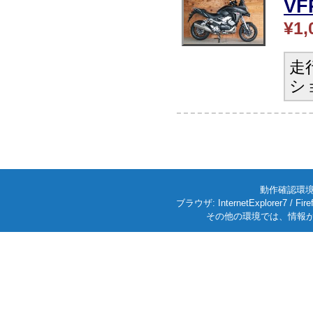
V
¥1,
走
シ
動作確認環境: W
ブラウザ: InternetExplorer7
その他の環境では、情報