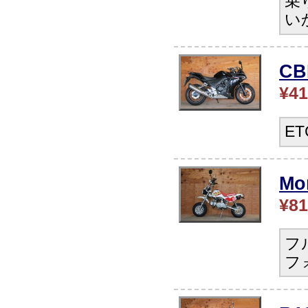
乗
い
C
¥41
E
Mo
¥81
フ
フ