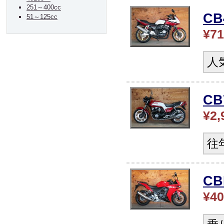
251～400cc
C
51～125cc
¥71
人
CB
¥2,
往
CB
¥40