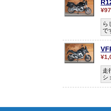
R
¥97
ら
で
V
¥1,
走
シ