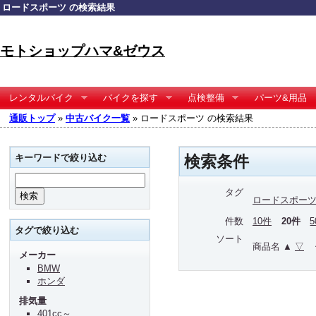
ロードスポーツ の検索結果
モトショップハマ&ゼウス
レンタルバイク
バイクを探す
点検整備
パーツ&用品
通販トップ
»
中古バイク一覧
» ロードスポーツ の検索結果
キーワードで絞り込む
検索条件
タグ
ロードスポー
件数
10件
20件
タグで絞り込む
ソート
商品名 ▲
▽
メーカー
BMW
ホンダ
排気量
401cc～