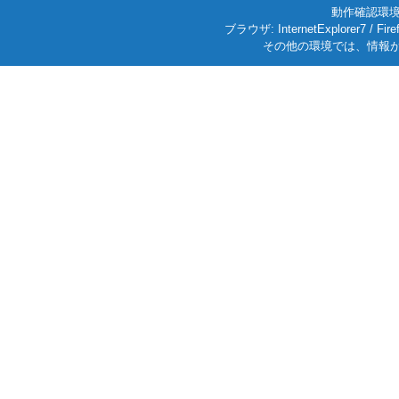
動作確認環境: W
ブラウザ: InternetExplorer7
その他の環境では、情報