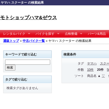
ヤマハ スクーター の検索結果
モトショップハマ&ゼウス
レンタルバイク
バイクを探す
点検整備
パーツ&用品
通販トップ
»
中古バイク一覧
» ヤマハ スクーター の検索結果
キーワードで絞り込む
検索条件
タグ
ヤマハ
スク
件数
10件
20件
ソート
商品名 ▲
▽
タグで絞り込む
検索タグがありません