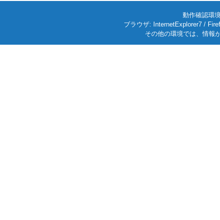
動作確認環境: W
ブラウザ: InternetExplorer7
その他の環境では、情報