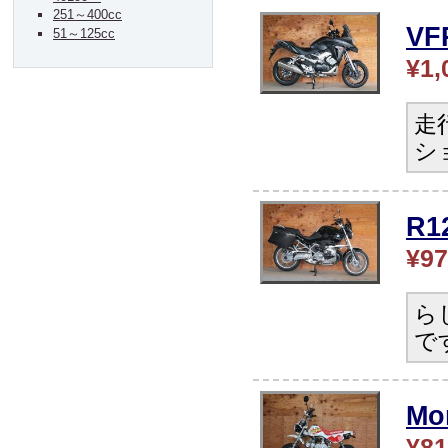
251～400cc
V
51～125cc
¥1,
走
シ
R
¥97
ら
で
Mo
¥81