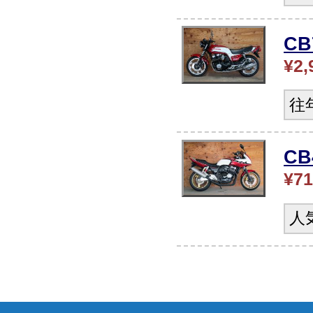
CB
¥2,
往
C
¥71
人