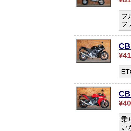
フ
フ
C
¥41
E
CB
¥40
乗
い