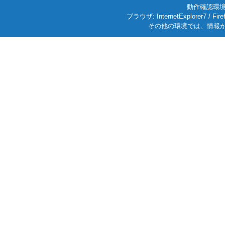
動作確認環境: W
ブラウザ: InternetExplorer7
その他の環境では、情報