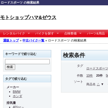
ロードスポーツ の検索結果
モトショップハマ&ゼウス
レンタルバイク
バイクを探す
点検整備
パーツ&用品
通販トップ
»
中古バイク一覧
» ロードスポーツ の検索結果
キーワードで絞り込む
検索条件
タグ
ロードスポー
件数
10件
20件
タグで絞り込む
ソート
商品名
△
▼
メーカー
BMW
ホンダ
排気量
401cc～