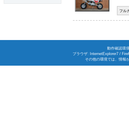
フル
動作確認環境: W
ブラウザ: InternetExplorer7
その他の環境では、情報