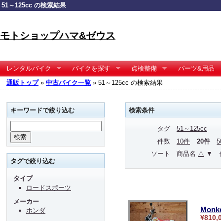
51～125cc の検索結果
モトショップハマ&ゼウス
レンタルバイク
バイクを探す
点検整備
パーツ&用品
通販トップ
»
中古バイク一覧
» 51～125cc の検索結果
キーワードで絞り込む
検索条件
タグ
51～125cc
件数
10件
20件
ソート
商品名
△
▼
タグで絞り込む
タイプ
ロードスポーツ
メーカー
Monk
ホンダ
¥810,