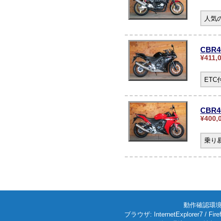
人気の
CBR
¥411,
ET
CBR4
¥400,
乗り
動作確認環境: W
ブラウザ: InternetExplorer7