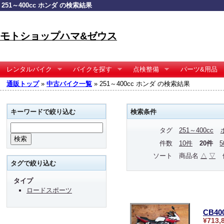
251～400cc ホンダ の検索結果
モトショップハマ&ゼウス
レンタルバイク
バイクを探す
点検整備
パーツ&用品
通販トップ
»
中古バイク一覧
» 251～400cc ホンダ の検索結果
キーワードで絞り込む
検索条件
タグ
251～400cc
件数
10件
20件
ソート
商品名
△
▽
タグで絞り込む
タイプ
ロードスポーツ
CB4
¥713,