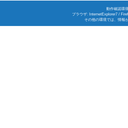
動作確認環境: W
ブラウザ: InternetExplorer7
その他の環境では、情報