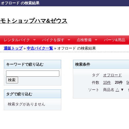
オフロード の検索結果
モトショップハマ&ゼウス
レンタルバイク
バイクを探す
点検整備
パーツ&用品
通販トップ
»
中古バイク一覧
» オフロード の検索結果
キーワードで絞り込む
検索条件
タグ
オフロード
件数
10件
20件
ソート
商品名
△
▼
タグで絞り込む
検索タグがありません