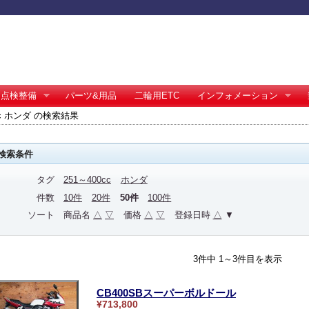
点検整備
パーツ&用品
二輪用ETC
インフォメーション
0cc ホンダ の検索結果
検索条件
タグ
251～400cc
ホンダ
件数
10件
20件
50件
100件
ソート
商品名
△
▽
価格
△
▽
登録日時
△
▼
3件中 1～3件目を表示
CB400SBスーパーボルドール
¥713,800