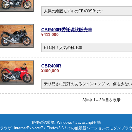
人気の絶版モデルのCB400SBです
CBR400R委託現状販売車
¥411,000
ETC付！人気の極上車
CBR400R
¥400,000
乗り易さに定評のあるツインエンジン。傷も少ない
3件中 1～3件目を表示
動作確認環境: Windows7 Javascript有効
ラウザ: InternetExplorer7 / Firefox3.6 / その他最新バージョンのモダンブラ