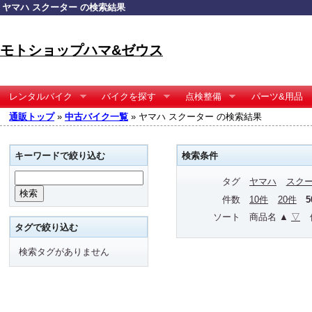
ヤマハ スクーター の検索結果
モトショップハマ&ゼウス
レンタルバイク
バイクを探す
点検整備
パーツ&用品
通販トップ
»
中古バイク一覧
» ヤマハ スクーター の検索結果
キーワードで絞り込む
検索条件
タグ
ヤマハ
スク
件数
10件
20件
ソート
商品名 ▲
▽
タグで絞り込む
検索タグがありません