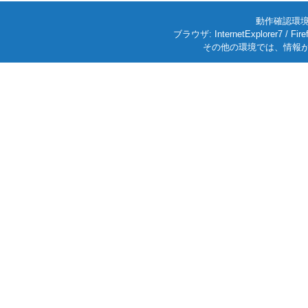
動作確認環境: W
ブラウザ: InternetExplorer7
その他の環境では、情報