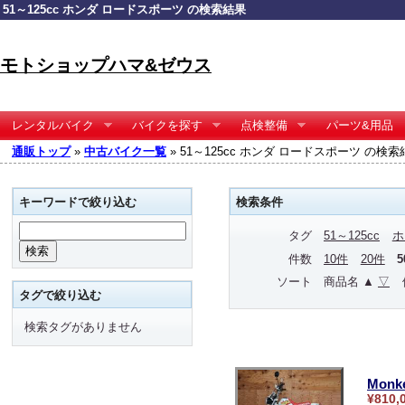
51～125cc ホンダ ロードスポーツ の検索結果
モトショップハマ&ゼウス
レンタルバイク
バイクを探す
点検整備
パーツ&用品
通販トップ
»
中古バイク一覧
» 51～125cc ホンダ ロードスポーツ の検索
キーワードで絞り込む
検索条件
タグ
51～125cc
ホ
件数
10件
20件
ソート
商品名 ▲
▽
タグで絞り込む
検索タグがありません
Monk
¥810,