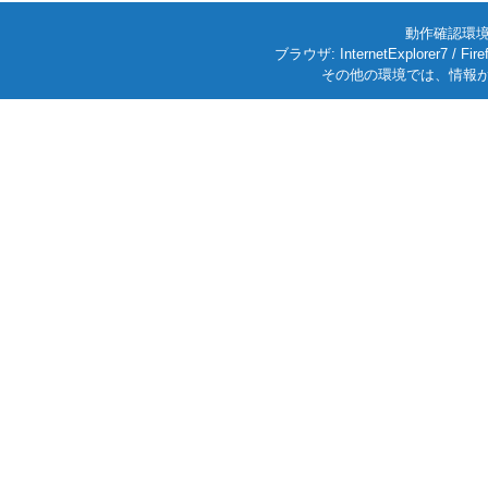
動作確認環境: W
ブラウザ: InternetExplorer7
その他の環境では、情報