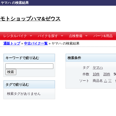
ヤマハ の検索結果
モトショップハマ&ゼウス
レンタルバイク
バイクを探す
点検整備
パーツ&用品
通販トップ
»
中古バイク一覧
» ヤマハ の検索結果
キーワードで絞り込む
検索条件
タグ
ヤマハ
件数
10件
20件
ソート
商品名
△
▽
タグで絞り込む
検索タグがありません