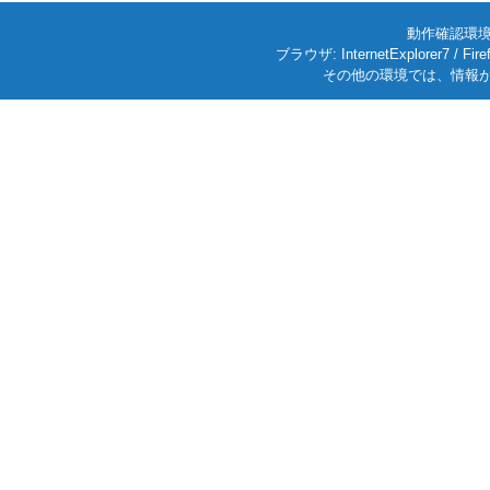
動作確認環境: W
ブラウザ: InternetExplorer7
その他の環境では、情報