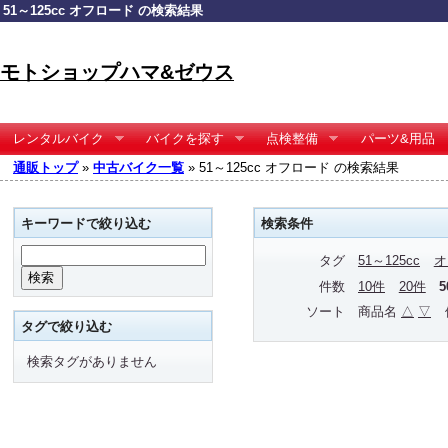
51～125cc オフロード の検索結果
モトショップハマ&ゼウス
レンタルバイク
バイクを探す
点検整備
パーツ&用品
通販トップ
»
中古バイク一覧
» 51～125cc オフロード の検索結果
キーワードで絞り込む
検索条件
タグ
51～125cc
オ
件数
10件
20件
ソート
商品名
△
▽
タグで絞り込む
検索タグがありません