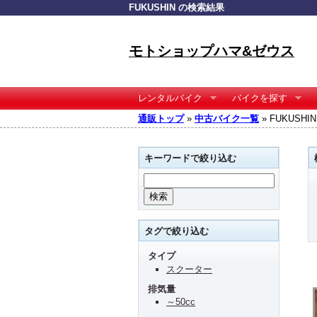
FUKUSHIN の検索結果
モトショップハマ&ゼウス
レンタルバイク
バイクを探す
通販トップ
»
中古バイク一覧
» FUKUSH
キーワードで絞り込む
タグで絞り込む
タイプ
スクーター
排気量
～50cc