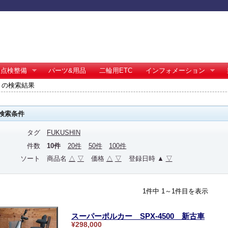
点検整備
パーツ&用品
二輪用ETC
インフォメーション
IN の検索結果
検索条件
タグ
FUKUSHIN
件数
10件
20件
50件
100件
ソート
商品名
△
▽
価格
△
▽
登録日時 ▲
▽
1件中 1～1件目を表示
スーパーポルカー SPX-4500 新古車
¥298,000