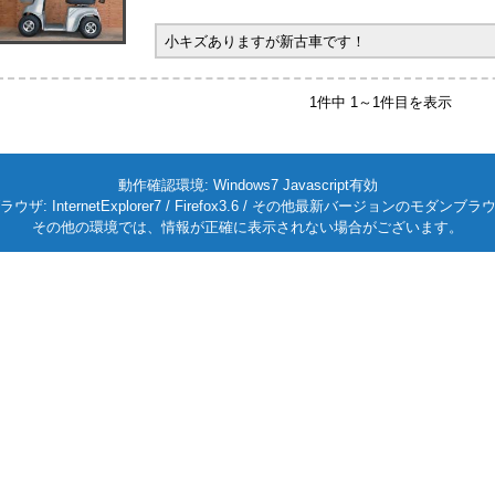
小キズありますが新古車です！
1件中 1～1件目を表示
動作確認環境: Windows7 Javascript有効
ラウザ: InternetExplorer7 / Firefox3.6 / その他最新バージョンのモダンブラ
その他の環境では、情報が正確に表示されない場合がございます。