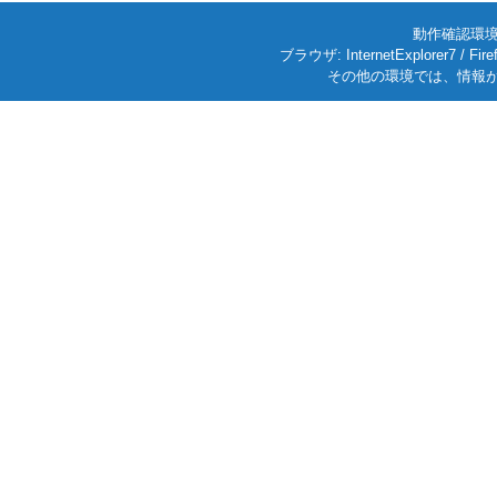
動作確認環境: W
ブラウザ: InternetExplorer7
その他の環境では、情報