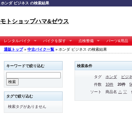
ホンダ ビジネス の検索結果
モトショップハマ&ゼウス
レンタルバイク
バイクを探す
点検整備
パーツ&用品
通販トップ
»
中古バイク一覧
» ホンダ ビジネス の検索結果
キーワードで絞り込む
検索条件
タグ
ホンダ
ビジ
件数
10件
20件
ソート
商品名
△
▽
タグで絞り込む
検索タグがありません