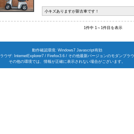
小キズありますが新古車です！
1件中 1～1件目を表示
動作確認環境: Windows7 Javascript有効
ラウザ: InternetExplorer7 / Firefox3.6 / その他最新バージョンのモダンブラ
その他の環境では、情報が正確に表示されない場合がございます。