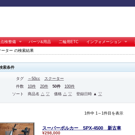
点検整備
パーツ&用品
二輪用ETC
インフォメーション
スクーター の検索結果
検索条件
タグ
～50cc
スクーター
件数
10件
20件
50件
100件
ソート
商品名
△
▽
価格
△
▽
登録日時 ▲
▽
1件中 1～1件目を表示
スーパーポルカー SPX-4500 新古車
¥298,000