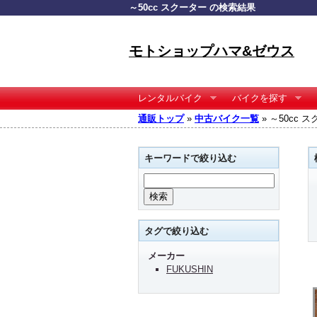
～50cc スクーター の検索結果
モトショップハマ&ゼウス
レンタルバイク
バイクを探す
通販トップ
»
中古バイク一覧
» ～50cc 
キーワードで絞り込む
タグで絞り込む
メーカー
FUKUSHIN