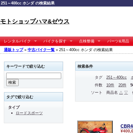
251～400cc ホンダ の検索結果
モトショップハマ&ゼウス
レンタルバイク
バイクを探す
点検整備
パーツ&用品
通販トップ
»
中古バイク一覧
» 251～400cc ホンダ の検索結果
キーワードで絞り込む
検索条件
タグ
251～400cc
件数
10件
20件
ソート
商品名
△
▽
タグで絞り込む
タイプ
ロードスポーツ
CBR4
¥400,