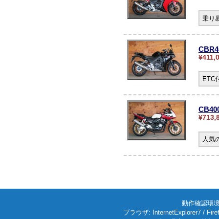
乗り
CBR
¥411,
ET
CB4
¥713,
人気の
動作確認環境: W
ブラウザ: InternetExplorer7