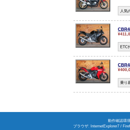
人気の
CBR
¥411,
ET
CBR4
¥400,
乗り
動作確認環境: W
ブラウザ: InternetExplorer7