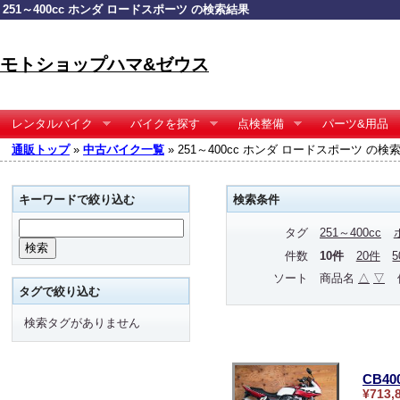
251～400cc ホンダ ロードスポーツ の検索結果
モトショップハマ&ゼウス
レンタルバイク
バイクを探す
点検整備
パーツ&用品
通販トップ
»
中古バイク一覧
» 251～400cc ホンダ ロードスポーツ の検
キーワードで絞り込む
検索条件
タグ
251～400cc
件数
10件
20件
ソート
商品名
△
▽
タグで絞り込む
検索タグがありません
CB4
¥713,