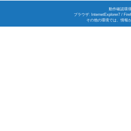
動作確認環境: W
ブラウザ: InternetExplorer7
その他の環境では、情報