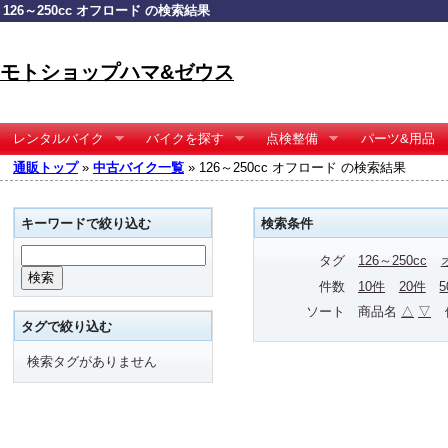
126～250cc オフロード の検索結果
モトショップハマ&ゼウス
レンタルバイク
バイクを探す
点検整備
パーツ&用品
通販トップ
»
中古バイク一覧
» 126～250cc オフロード の検索結果
キーワードで絞り込む
検索条件
タグ
126～250cc
件数
10件
20件
ソート
商品名
△
▽
タグで絞り込む
検索タグがありません