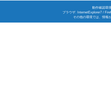
動作確認環境: W
ブラウザ: InternetExplorer7
その他の環境では、情報