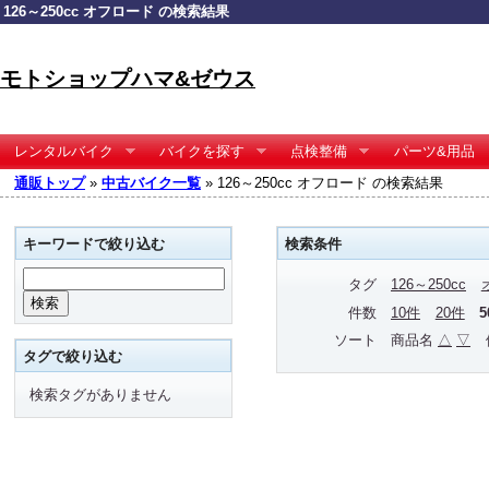
126～250cc オフロード の検索結果
モトショップハマ&ゼウス
レンタルバイク
バイクを探す
点検整備
パーツ&用品
通販トップ
»
中古バイク一覧
» 126～250cc オフロード の検索結果
キーワードで絞り込む
検索条件
タグ
126～250cc
件数
10件
20件
ソート
商品名
△
▽
タグで絞り込む
検索タグがありません