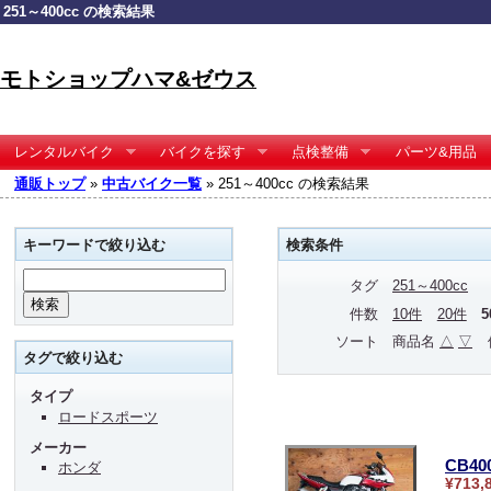
251～400cc の検索結果
モトショップハマ&ゼウス
レンタルバイク
バイクを探す
点検整備
パーツ&用品
通販トップ
»
中古バイク一覧
» 251～400cc の検索結果
キーワードで絞り込む
検索条件
タグ
251～400cc
件数
10件
20件
ソート
商品名
△
▽
タグで絞り込む
タイプ
ロードスポーツ
メーカー
CB4
ホンダ
¥713,