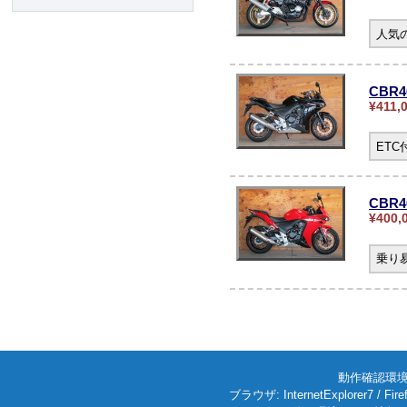
人気の
CBR
¥411,
ET
CBR4
¥400,
乗り
動作確認環境: W
ブラウザ: InternetExplorer7