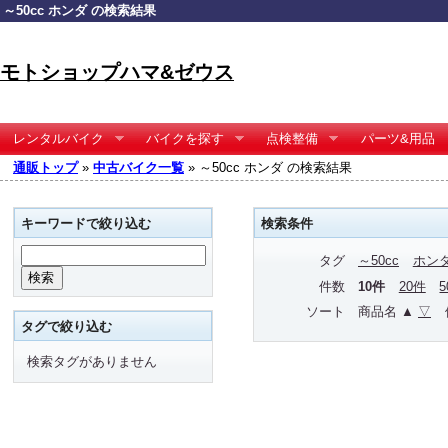
～50cc ホンダ の検索結果
モトショップハマ&ゼウス
レンタルバイク
バイクを探す
点検整備
パーツ&用品
通販トップ
»
中古バイク一覧
» ～50cc ホンダ の検索結果
キーワードで絞り込む
検索条件
タグ
～50cc
ホン
件数
10件
20件
ソート
商品名 ▲
▽
タグで絞り込む
検索タグがありません