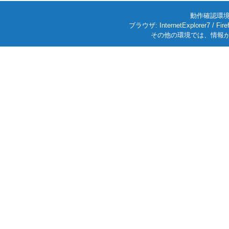
動作確認環境: W
ブラウザ: InternetExplorer7
その他の環境では、情報