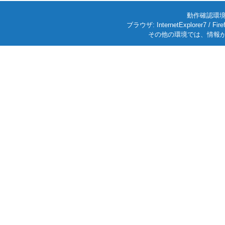
動作確認環境: W
ブラウザ: InternetExplorer7
その他の環境では、情報