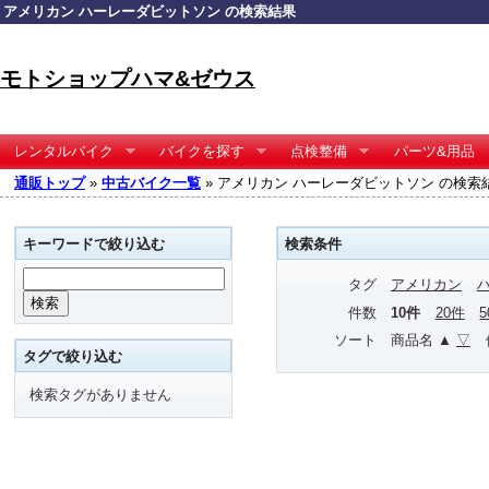
アメリカン ハーレーダビットソン の検索結果
モトショップハマ&ゼウス
レンタルバイク
バイクを探す
点検整備
パーツ&用品
通販トップ
»
中古バイク一覧
» アメリカン ハーレーダビットソン の検索
キーワードで絞り込む
検索条件
タグ
アメリカン
件数
10件
20件
ソート
商品名 ▲
▽
タグで絞り込む
検索タグがありません