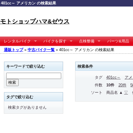
401cc～ アメリカン の検索結果
モトショップハマ&ゼウス
レンタルバイク
バイクを探す
点検整備
パーツ&用品
通販トップ
»
中古バイク一覧
» 401cc～ アメリカン の検索結果
キーワードで絞り込む
検索条件
タグ
401cc～
アメ
件数
10件
20件
ソート
商品名 ▲
▽
タグで絞り込む
検索タグがありません