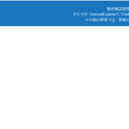
動作確認環境: W
ブラウザ: InternetExplorer7
その他の環境では、情報