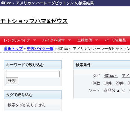
401cc～ アメリカン ハーレーダビットソン の検索結果
モトショップハマ&ゼウス
レンタルバイク
バイクを探す
点検整備
パーツ&用品
通販トップ
»
中古バイク一覧
» 401cc～ アメリカン ハーレーダビットソ
キーワードで絞り込む
検索条件
タグ
401cc～
アメ
件数
10件
20件
ソート
商品名 ▲
▽
タグで絞り込む
検索タグがありません